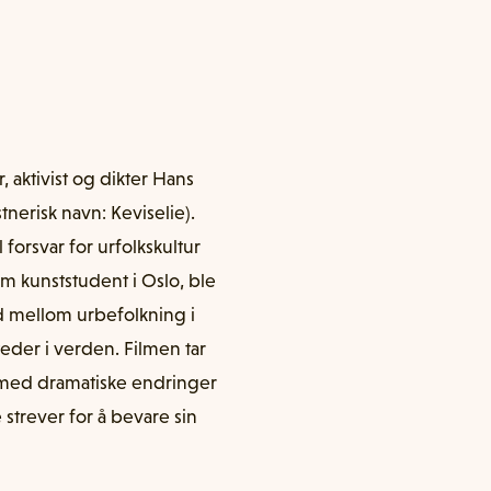
 aktivist og dikter Hans
tnerisk navn: Keviselie).
l forsvar for urfolkskultur
som kunststudent i Oslo, ble
id mellom urbefolkning i
eder i verden. Filmen tar
e med dramatiske endringer
strever for å bevare sin