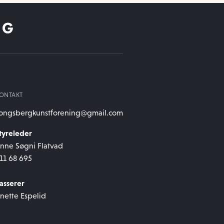
ONTAKT
ongsbergkunstforening@gmail.com
tyreleder
nne Søgni Flatvad
11 68 695
asserer
nette Espelid