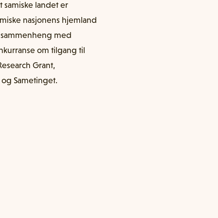
 samiske landet er
samiske nasjonens hjemland
te i sammenheng med
urranse om tilgang til
Research Grant,
d og Sametinget.